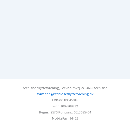
Stenløse skytteforening
,
Bækholmvej 27
,
3660 Stenløse
formand@stenloseskytteforening.dk
CVR-nr: 89045916
P-nr: 1002809312
Regnr.: 9570
Kontonr.: 0013085404
MobilePay: 94425