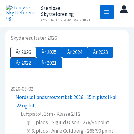
Gå
Stenløse
til
Skytteforening
indholdet
Skydning - En idræt for hele familien
Skyderesultater 2026
År 2026
År 2025
År 2024
År 2023
År 2022
År 2021
2026-03-02
Nordsjællandsmesterskab 2026 - 15m pistol kal.
.22 og luft
Luftpistol, 15m - Klasse 2H 2
🥇 1. plads - Sigurd Olsen - 276/94 point
🥉 3. plads - Anne Goldberg - 266/90 point