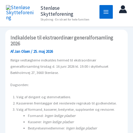
Gå
Stenløse
til
Skytteforening
indholdet
Skydning - En idræt for hele familien
Indkaldelse til ekstraordinær generalforsamling
2026
Af
Jan Olsen
/
25. maj 2026
Ifølge vedtægterne indkaldes hermed til ekstraordinær
generalforsamling tirsdag d. 16 juni 2026 kl. 19.00 i skyttehuset
Bækholmvej 27, 3660 Stenløse.
Dagsorden:
Valg af dirigent og stemmetællere.
Kassereren fremlægger det reviderede regnskab til godkendelse.
Valg af formand, kasserer, bestyrelse, suppleanter og revisorer.
Formand:
Ingen ledige pladser
Kasserer:
Ingen ledige pladser
Bestyrelsesmedlemmer:
Ingen ledige pladser