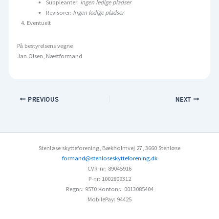
Suppleanter:
Ingen ledige pladser
Revisorer:
Ingen ledige pladser
Eventuelt
På bestyrelsens vegne
Jan Olsen, Næstformand
PREVIOUS
NEXT
Stenløse skytteforening
,
Bækholmvej 27
,
3660 Stenløse
formand@stenloseskytteforening.dk
CVR-nr: 89045916
P-nr: 1002809312
Regnr.: 9570
Kontonr.: 0013085404
MobilePay: 94425