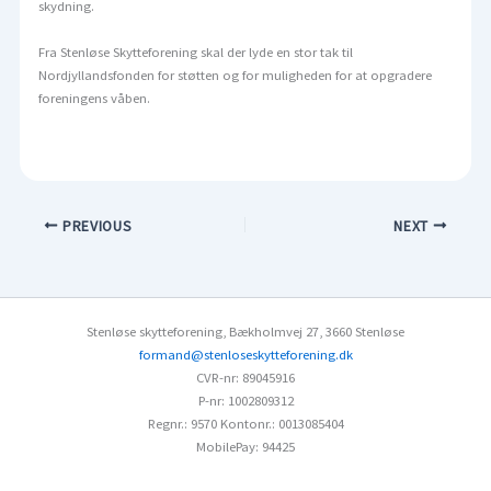
skydning.
Fra Stenløse Skytteforening skal der lyde en stor tak til
Nordjyllandsfonden for støtten og for muligheden for at opgradere
foreningens våben.
PREVIOUS
NEXT
Stenløse skytteforening
,
Bækholmvej 27
,
3660 Stenløse
formand@stenloseskytteforening.dk
CVR-nr: 89045916
P-nr: 1002809312
Regnr.: 9570
Kontonr.: 0013085404
MobilePay: 94425