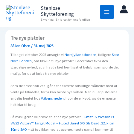
Gå
Stenløse
til
Skytteforening
indholdet
Skydning - En idræt for hele familien
Tre nye pistoler
Af
Jan Olsen
/
31. maj 2026
Tilbage i oktober 2025 ansøgte vi
Nordjyllandsfonden
, tidligere
Spar
Nord Fonden
, om tilskud til nye pistoler. I december fik vi den
glædelige nyhed, at vi havde fået bevilliget et beløb, som gjorde det
muligt for os at købe tre nye pistoler.
Som de fleste nok ved, går der desværre adskillige måneder med at
vente på tilladelse, før vi kan hente nye våben. Men nu er pistolerne
endelig hentet hos
Våbensmeden
, hvor de er købt, og de er næsten
helt klar til brug.
Så hvis I gerne vil prøve en af de nye pistoler –
Smith & Wesson PC
SW22 Victory™ Target Model – Fluted Barrel S/S Gls Bead .22LR 6in
10rnd SAO
– så tøv ikke med at spørge, næste gang I kommer til