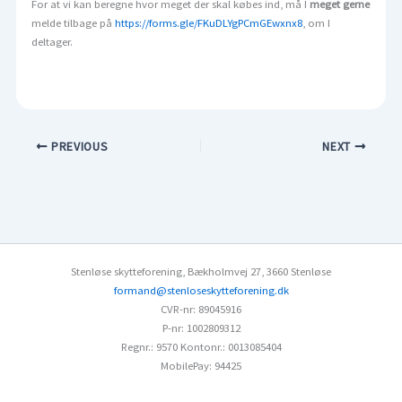
For at vi kan beregne hvor meget der skal købes ind, må I
meget gerne
melde tilbage på
https://forms.gle/FKuDLYgPCmGEwxnx8
, om I
deltager.
PREVIOUS
NEXT
Stenløse skytteforening
,
Bækholmvej 27
,
3660 Stenløse
formand@stenloseskytteforening.dk
CVR-nr: 89045916
P-nr: 1002809312
Regnr.: 9570
Kontonr.: 0013085404
MobilePay: 94425