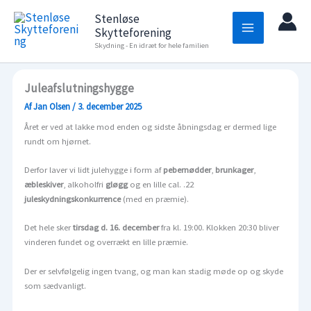
Gå
Stenløse
til
Skytteforening
indholdet
Skydning - En idræt for hele familien
Juleafslutningshygge
Af
Jan Olsen
/
3. december 2025
Året er ved at lakke mod enden og sidste åbningsdag er dermed lige
rundt om hjørnet.
Derfor laver vi lidt julehygge i form af
pebernødder
,
brunkager
,
æbleskiver
, alkoholfri
gløgg
og en lille cal. .22
juleskydningskonkurrence
(med en præmie).
Det hele sker
tirsdag d. 16. december
fra kl. 19:00. Klokken 20:30 bliver
vinderen fundet og overrækt en lille præmie.
Der er selvfølgelig ingen tvang, og man kan stadig møde op og skyde
som sædvanligt.