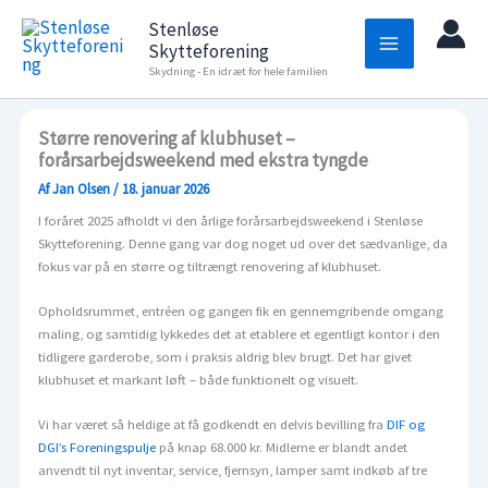
Gå
Stenløse
til
Skytteforening
indholdet
Skydning - En idræt for hele familien
Større renovering af klubhuset –
forårsarbejdsweekend med ekstra tyngde
Af
Jan Olsen
/
18. januar 2026
I foråret 2025 afholdt vi den årlige forårsarbejdsweekend i Stenløse
Skytteforening. Denne gang var dog noget ud over det sædvanlige, da
fokus var på en større og tiltrængt renovering af klubhuset.
Opholdsrummet, entréen og gangen fik en gennemgribende omgang
maling, og samtidig lykkedes det at etablere et egentligt kontor i den
tidligere garderobe, som i praksis aldrig blev brugt. Det har givet
klubhuset et markant løft – både funktionelt og visuelt.
Vi har været så heldige at få godkendt en delvis bevilling fra
DIF og
DGI’s Foreningspulje
på knap 68.000 kr. Midlerne er blandt andet
anvendt til nyt inventar, service, fjernsyn, lamper samt indkøb af tre