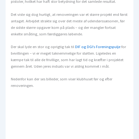
pistoler, hvilket har haft stor betydning for det samlede resultat.
Det viste sig dog hurtigt, at renoveringen var et større projekt end først
antaget. Arbejdet strakte sig over det meste af udendørssæsonen, før
de sidste større opgaver kom på plads – og der mangler fortsat
enkelte småting, som færdiggøres løbende.
Der skal lyde en stor og oprigtig tak til
DIF og DGI’s Foreningspulje
for
bevillingen – vi er meget taknemmelige for støtten. Ligeledes en
kæmpe tak til alle de frivillige, som har lagt tid og kræfter i projektet
gennem året. Uden jeres indsats var vi aldrig kommet i mål.
Nedenfor kan der ses billeder, som viser klubhuset før og efter
renoveringen.