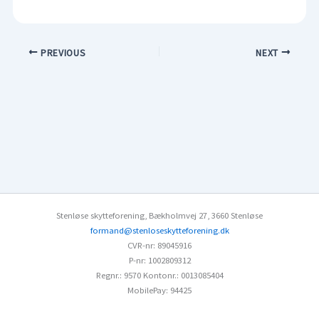
PREVIOUS
NEXT
Stenløse skytteforening
,
Bækholmvej 27
,
3660 Stenløse
formand@stenloseskytteforening.dk
CVR-nr: 89045916
P-nr: 1002809312
Regnr.: 9570
Kontonr.: 0013085404
MobilePay: 94425