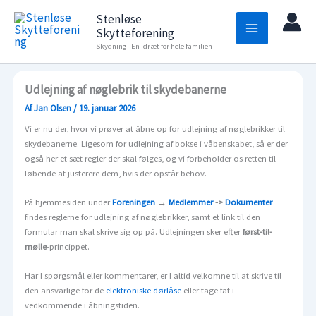
Gå
Stenløse
til
Skytteforening
indholdet
Skydning - En idræt for hele familien
Udlejning af nøglebrik til skydebanerne
Af
Jan Olsen
/
19. januar 2026
Vi er nu der, hvor vi prøver at åbne op for udlejning af nøglebrikker til
skydebanerne. Ligesom for udlejning af bokse i våbenskabet, så er der
også her et sæt regler der skal følges, og vi forbeholder os retten til
løbende at justerere dem, hvis der opstår behov.
På hjemmesiden under
Foreningen
→
Medlemmer
->
Dokumenter
findes reglerne for udlejning af nøglebrikker, samt et link til den
formular man skal skrive sig op på. Udlejningen sker efter
først-til-
mølle
-princippet.
Har I spørgsmål eller kommentarer, er I altid velkomne til at skrive til
den ansvarlige for de
elektroniske dørlåse
eller tage fat i
vedkommende i åbningstiden.